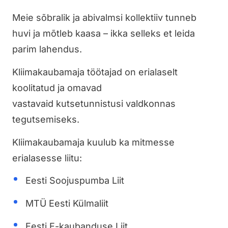
Meie sõbralik ja abivalmsi kollektiiv tunneb
huvi ja mõtleb kaasa – ikka selleks et leida
parim lahendus.
Kliimakaubamaja töötajad on erialaselt
koolitatud ja omavad
vastavaid kutsetunnistusi valdkonnas
tegutsemiseks.
Kliimakaubamaja kuulub ka mitmesse
erialasesse liitu:
Eesti Soojuspumba Liit
MTÜ Eesti Külmaliit
Eesti E-kaubanduse Liit