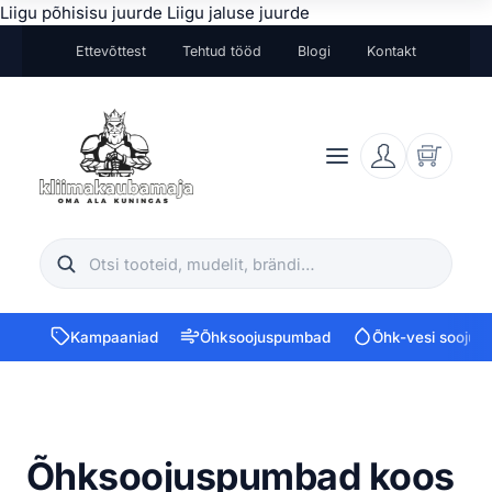
Liigu põhisisu juurde
Liigu jaluse juurde
Ettevõttest
Tehtud tööd
Blogi
Kontakt
Otsi
Kampaaniad
Õhksoojuspumbad
Õhk-vesi sooju
Õhksoojuspumbad koos