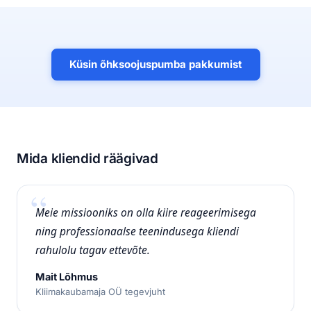
Küsin õhksoojuspumba pakkumist
Mida kliendid räägivad
Meie missiooniks on olla kiire reageerimisega
ning professionaalse teenindusega kliendi
rahulolu tagav ettevõte.
Mait Lõhmus
Kliimakaubamaja OÜ tegevjuht