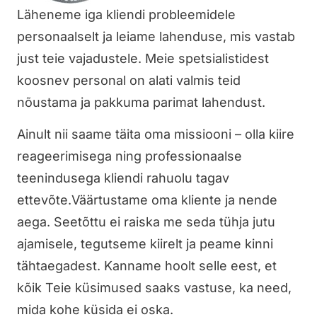
Läheneme iga kliendi probleemidele
personaalselt ja leiame lahenduse, mis vastab
just teie vajadustele. Meie spetsialistidest
koosnev personal on alati valmis teid
nõustama ja pakkuma parimat lahendust.
Ainult nii saame täita oma missiooni – olla kiire
reageerimisega ning professionaalse
teenindusega kliendi rahuolu tagav
ettevõte.
Väärtustame oma kliente ja nende
aega. Seetõttu ei raiska me seda tühja jutu
ajamisele, tegutseme kiirelt ja peame kinni
tähtaegadest. Kanname hoolt selle eest, et
kõik Teie küsimused saaks vastuse, ka need,
mida kohe küsida ei oska.