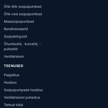
Õhk-õhk soojuspumbad
Õhk-vesi soojuspumbad
Maasoojuspumbad
Konditsioneerid
Soojuskiirgurid
Õhuniisutid, -kuivatid, -
puhastid
Ventilatsioon
TEENUSED
Paigaldus
Hooldus
Soojuspumpade hooldus
Ventilatsiooni puhastus
Tehtud tööd