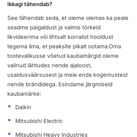
ikkagi tähendab?
See tähendab seda, et oleme olemas ka peale
seadme paigaldust ja valmis tõrkeid
likvideerima või lihtsalt korralist hooldust
tegema ilma, et peaksite pikalt ootama.
Oma
tootevalikusse võetud kaubamärgid oleme
valinud lähtudes nende ajaloost,
usaldusväärsusest ja meie enda kogemustest
nende brändidega. Esindame järgmiseid
kaubamärke:
Daikin
Mitsubishi Electric
Mitsubishi Heavy Industries