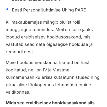
Eesti Personalijuhtimise Ühing PARE
Kliimakaubamajas mängib olulist rolli
müügijärgne teenindus. Meil on selle jaoks
loodud eraldiseisev hooldusosakond, mis
vastutab seadmete õigeaegse hoolduse ja
remondi eest.
Meie hooldusmeeskonna liikmed on hästi
koolitatud, neil on IV ja V astme
külmamehaaniku eriala kutsetunnistused ning
pikaajaline töökogemus tehnosüsteemide
valdkonnas.
Mida see eraldiseisev hooldusosakond siis