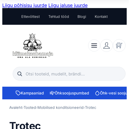
Liigu põhisisu juurde
Liigu jaluse juurde
Ettevõttest
Tehtud tööd
Blogi
Kontakt
Otsi
Kampaaniad
Õhksoojuspumbad
Õhk-vesi sooj
Avaleht
›
Tooted
›
Mobiilsed konditsioneerid
›
Trotec
Trotec