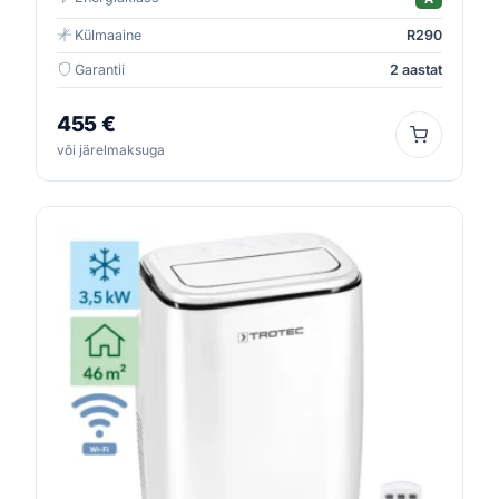
Külmaaine
R290
Garantii
2 aastat
455 €
või järelmaksuga