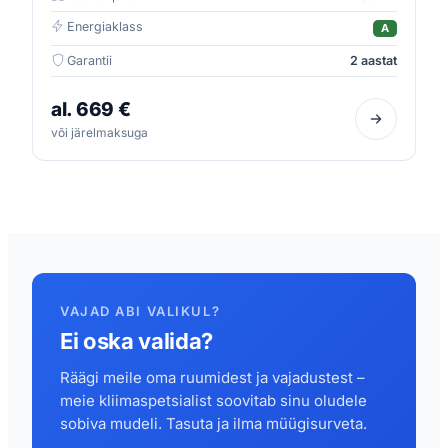
Energiaklass
A
Garantii
2 aastat
al. 669 €
või järelmaksuga
VAJAD ABI VALIKUL?
Ei oska valida?
Räägi meile oma ruumidest ja vajadustest –
meie kliimaspetsialist soovitab sinu oludele
sobiva mudeli. Tasuta ja ilma müügisurveta.