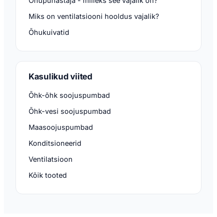
Õhupuhastaja - milleks see vajalik on?
Miks on ventilatsiooni hooldus vajalik?
Õhukuivatid
Kasulikud viited
Õhk-õhk soojuspumbad
Õhk-vesi soojuspumbad
Maasoojuspumbad
Konditsioneerid
Ventilatsioon
Kõik tooted