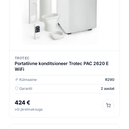
TROTEC
Portatiivne konditsioneer Trotec PAC 2620 E
WiFi
Külmaaine
R290
Garantii
2 aastat
424 €
või järelmaksuga