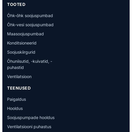
TOOTED
Õhk-õhk soojuspumbad
Õhk-vesi soojuspumbad
Maasoojuspumbad
Konditsioneerid
Soojuskiirgurid
Õhuniisutid, -kuivatid, -
puhastid
Ventilatsioon
TEENUSED
Paigaldus
Hooldus
Soojuspumpade hooldus
Ventilatsiooni puhastus